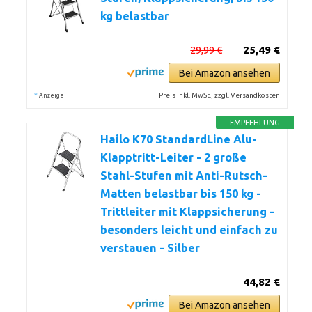
kg belastbar
29,99 €
25,49 €
Bei Amazon ansehen
*
Preis inkl. MwSt., zzgl. Versandkosten
Anzeige
EMPFEHLUNG
Hailo K70 StandardLine Alu-
Klapptritt-Leiter - 2 große
Stahl-Stufen mit Anti-Rutsch-
Matten belastbar bis 150 kg -
Trittleiter mit Klappsicherung -
besonders leicht und einfach zu
verstauen - Silber
44,82 €
Bei Amazon ansehen