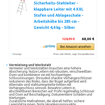
Sicherheits-Stehleiter -
klappbare Leiter mit 4 XXL
Stufen und Ablageschale -
Arbeitshöhe bis 285 cm -
Gewicht 4,4 kg - Silber
124,99 €
68,00 €
Bei Amazon ansehen
*
Preis inkl. MwSt., zzgl. Versandkosten
Anzeige
Vermietung und Werkstatt
Vermieter und Werkstätten brauchen eine höhere
Absicherung. Nutze Leitern mit robusten, verschweißten
Ösen und kombiniere sie mit hochwertigen
Schlosslösungen. Shrouded-shackle-Vorhängeschlösser
reduzieren das Risiko, dass der Bügel aufgeflext wird.
Alternativ sind stahlummantelte Ketten mit
Vorhängeschloss sinnvoll. Bewahre Leitern in
abschließbaren Bereichen auf. Prüfe regelmäßig Schlösser
und Ösen auf Beschädigung. Dokumentiere Schäden und
Wartungen.
Zusätzliche Maßnahmen, die überall helfen: sichere
Lagerplätze innen, feste Verankerungspunkte,