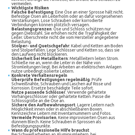
vermeiden.
Wichtigste Risiken
Falsche Befestigung
: Eine Öse an einer Sprosse hält nicht.
Befestige Ösen am Leiterholm oder an dafür vorgesehenen
Verstärkungen. Lose Schrauben oder korrodierte
Verbindungen können plötzlich versagen.
Belastungsgrenzen
: Öse und Schloss schützen nur
gegen Diebstahl. Sie erhöhen nicht die Tragfähigkeit der
Leiter. Überschreite nicht die vom Hersteller angegebene
Belastung.
Stolper- und Quetschgefahr
: Kabel und Ketten am Boden
sind Stolperfallen. Lege Schlösser und Ketten so, dass sie
den Laufweg nicht blockieren.
Sicherheit bei Metallleitern
: Metallleitern leiten Strom.
Schließe nie an, wenn die Leiter in der Nähe von
Stromleitungen liegt. Bei Arbeiten an elektrischen Anlagen
nutze unbedingt isolierte Leitern.
Konkrete Verhaltensregeln
Überprüfe Befestigungen regelmäßig
. Prüfe
Schweißnähte, Schrauben und Laschen auf Risse und
Korrosion. Ersetze beschädigte Teile sofort.
Nutze passende Schlösser
. Verwende gehärtete
Vorhängeschlösser oder gehärtete Ketten. Passe die
Schlossgröße an die Öse an.
Sichere den Aufbewahrungsort
. Lagere Leitern nach
Möglichkeit innen oder in abschließbaren Boxen.
Kennzeichne Leitern mit Inventarnummern und Fotos.
Vermeide Provisorien
. Keine improvisierten Ösen aus
dünnem Blech. Keine Schrauben in Sprossen als
Befestigungspunkte.
Wann du professionelle Hilfe brauchst
Bei Schweißarbeiten an Aluminiumleitern, bei