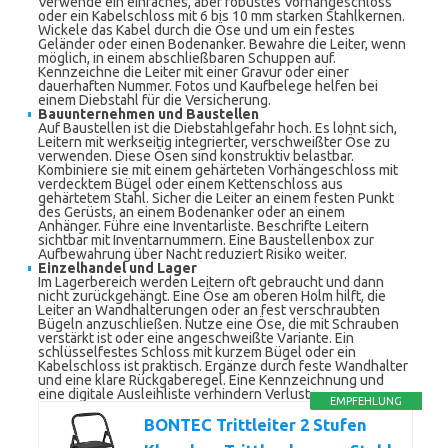
Verwende ein einfaches, aber robustes Vorhängeschloss
oder ein Kabelschloss mit 6 bis 10 mm starken Stahlkernen.
Wickele das Kabel durch die Öse und um ein festes
Geländer oder einen Bodenanker. Bewahre die Leiter, wenn
möglich, in einem abschließbaren Schuppen auf.
Kennzeichne die Leiter mit einer Gravur oder einer
dauerhaften Nummer. Fotos und Kaufbelege helfen bei
einem Diebstahl für die Versicherung.
Bauunternehmen und Baustellen
Auf Baustellen ist die Diebstahlgefahr hoch. Es lohnt sich,
Leitern mit werkseitig integrierter, verschweißter Öse zu
verwenden. Diese Ösen sind konstruktiv belastbar.
Kombiniere sie mit einem gehärteten Vorhängeschloss mit
verdecktem Bügel oder einem Kettenschloss aus
gehärtetem Stahl. Sicher die Leiter an einem festen Punkt
des Gerüsts, an einem Bodenanker oder an einem
Anhänger. Führe eine Inventarliste. Beschrifte Leitern
sichtbar mit Inventarnummern. Eine Baustellenbox zur
Aufbewahrung über Nacht reduziert Risiko weiter.
Einzelhandel und Lager
Im Lagerbereich werden Leitern oft gebraucht und dann
nicht zurückgehängt. Eine Öse am oberen Holm hilft, die
Leiter an Wandhalterungen oder an fest verschraubten
Bügeln anzuschließen. Nutze eine Öse, die mit Schrauben
verstärkt ist oder eine angeschweißte Variante. Ein
schlüsselfestes Schloss mit kurzem Bügel oder ein
Kabelschloss ist praktisch. Ergänze durch feste Wandhalter
und eine klare Rückgaberegel. Eine Kennzeichnung und
eine digitale Ausleihliste verhindern Verlust.
EMPFEHLUNG
BONTEC Trittleiter 2 Stufen