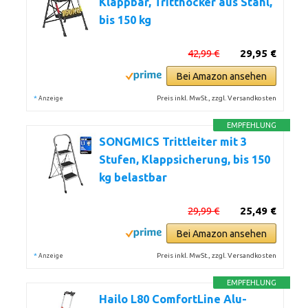
Klappbar, Tritthocker aus Stahl,
bis 150 kg
42,99 €
29,95 €
Bei Amazon ansehen
*
Preis inkl. MwSt., zzgl. Versandkosten
Anzeige
EMPFEHLUNG
SONGMICS Trittleiter mit 3
Stufen, Klappsicherung, bis 150
kg belastbar
29,99 €
25,49 €
Bei Amazon ansehen
*
Preis inkl. MwSt., zzgl. Versandkosten
Anzeige
EMPFEHLUNG
Hailo L80 ComfortLine Alu-