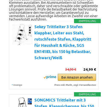
Klemmen ausstatten. Bei Aluminiumleitern ist Schweißen
oft problematisch, daher sind verschraubte oder geklemmte
Lösungen sinnvoll. Prüfe die Belastbarkeit der Nachrüstung
und kontaktiere den Hersteller, um Garantieverlust zu
vermeiden. Lasse aufwendige Arbeiten im Zweifel von einer
Fachwerkstatt ausführen.
EMPFEHLUNG
Sekey Trittleiter 3 Stufen
klappbar, Leiter aus Stahl,
rutschfeste Stufen, Klapptritt
für Haushalt & Küche, SGS
EN14183, bis 150 kg Belastbar,
Schwarz/Weiß
34,99 €
24,99 €
Bei Amazon ansehen
*
Preis inkl. MwSt., zzgl. Versandkosten
Anzeige
EMPFEHLUNG
SONGMICS Trittleiter mit 3
Stufen, Klappsicherung, bis 150