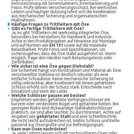
Kennzeichnung mit Seriennummern, Inventarisierung und
Fotos. Prüfe deinen Versicherungsschutz. Bei wertvollen
Leitern und häufiger Nutzung lohnt sich die Kombination
aus mechanischer Sicherung und organisatorischen
Maßnahmen.
Häufige Fragen zu Trittleitern mit Öse
Gibt es fertige Trittleitern mit Öse?
Ja, es gibt Trittleitern mit werkseitig integrierter Öse,
besonders bei Herstellern für Handwerk und Industrie.
Achte in den Produktangaben auf Hinweise zur Montage
und auf Normen wie
EN 131
sowie auf die maximale
Belastbarkeit. Prüfe Fotos und Spezifikationen, um
sicherzugehen, dass die Öse stabil ausgeführt ist. Wenn
möglich, frage den Händler nach Belastungstests oder
Zertifikaten.
Wie sicher ist eine Öse gegen Diebstahl?
Die Sicherheit hängt von Konstruktion und Material ab. Eine
verschweißte Stahlöse ist deutlich robuster als eine
einfache Schrauböse. Keine mechanische Sicherung ist
völlig unknackbar, aber kombiniert mit einem gehärteten
Schloss erhöht sich der Schutz stark. Entscheide nach
Einsatzort und Wert der Leiter.
Welche Schlösser passen am besten?
Empfohlen werden gehärtete Vorhängeschlösser mit
kurzem oder verdecktem Bügel und gehärtete Ketten. Bei
geringem Risiko sind dickwandige Stahlkabelschlösser
praktisch, sie sind aber leichter zu durchtrennen. Achte auf
Angaben wie
gehärteter Stahl
und eine Schließtechnik,
die nicht leicht aufzubrechen ist. Wähle Schloss und Kette
passend zur Ösengröße und zur Befestigungsart.
Kann man Ösen nachrüsten?
Ja, viele Leitern lassen sich mit nachrüstbaren Ösen oder