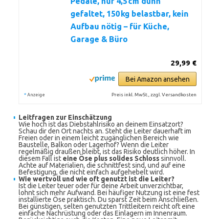
Pedale, nur 4,5 cm dünn
gefaltet, 150 kg belastbar, kein
Aufbau nötig – für Küche,
Garage & Büro
29,99 €
Bei Amazon ansehen
*
Preis inkl. MwSt., zzgl. Versandkosten
Anzeige
Leitfragen zur Einschätzung
Wie hoch ist das Diebstahlrisiko an deinem Einsatzort?
Schau dir den Ort nachts an. Steht die Leiter dauerhaft im
Freien oder in einem leicht zugänglichen Bereich wie
Baustelle, Balkon oder Lagerhof? Wenn die Leiter
regelmäßig draußen bleibt, ist das Risiko deutlich höher. In
diesem Fall ist
eine Öse plus solides Schloss
sinnvoll.
Achte auf Materialien, die schnittfest sind, und auf eine
Befestigung, die nicht einfach aufgehebelt wird.
Wie wertvoll und wie oft genutzt ist die Leiter?
Ist die Leiter teuer oder für deine Arbeit unverzichtbar,
lohnt sich mehr Aufwand. Bei häufiger Nutzung ist eine fest
installierte Öse praktisch. Du sparst Zeit beim Anschließen.
Bei günstigen, selten genutzten Trittleitern reicht oft eine
einfache Nachrüstung oder das Einlagern im Innenraum.