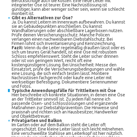
Berücksichtige auch die Kosten. Eine neue Leiter mit
integrierter Öse ist teurer. Eine Nachrüstlösung ist
günstiger, kann aber weniger sicher sein, wenn sie schlecht
montiert ist.
Gibt es Alternativen zur Öse?
Ja. Du kannst Leitern im Innenraum aufbewahren. Du kannst
sie an Gebäudepunkten anschließen. Du kannst
Wandhalterungen oder abschließbare Lagerboxen nutzen.
Prüfe deinen Versicherungsschutz. Manche Policen
verlangen einen nachweisbaren Diebstahlschutz. Bei
Firmen lohnt sich Inventarisierung und Kennzeichnung.
Fazit:
Wenn du die Leiter regelmäßig draußen lässt oder es
sich um teures Gerät handelt, ist eine Öse mit robustem
Schloss empfehlenswert. Steht die Leiter sicher drinnen
oder ist von geringem Wert, reicht oft eine
kostengünstigere Lösung. Bei Unsicherheit: Messe den
Einsatzort, prüfe die Versicherungsbedingungen und wähle
eine Lösung, die sich einfach testen lässt. Montiere
Nachrüstösen fachgerecht oder kaufe eine Leiter mit
werkseitiger Befestigung. Dokumentiere Seriennummer
und Fotos.
Typische Anwendungsfälle für Trittleitern mit Öse
Hier beschreibe ich konkrete Situationen, in denen eine Öse
an der Trittleiter sinnvoll ist. Zu jedem Fall nenne ich
passende Ösen- und Schlosslösungen und ergänzende
Maßnahmen zur Diebstahlprävention. Die Hinweise sind
praxisnah und richten sich an Hausbesitzer, Handwerker
und Objektbetreuer.
Privatgarten und Balkon
Im Garten oder auf dem Balkon steht die Leiter oft
ungeschützt. Eine kleine Leiter lässt sich leicht mitnehmen.
Eine verschweißte Stahlöse am Leiterkopf ist hier nützlich.