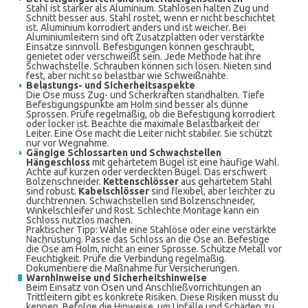
Stahl ist stärker als Aluminium. Stahlösen halten Zug und
Schnitt besser aus. Stahl rostet, wenn er nicht beschichtet
ist. Aluminium korrodiert anders und ist weicher. Bei
Aluminiumleitern sind oft Zusatzplatten oder verstärkte
Einsätze sinnvoll. Befestigungen können geschraubt,
genietet oder verschweißt sein. Jede Methode hat ihre
Schwachstelle. Schrauben können sich lösen. Nieten sind
fest, aber nicht so belastbar wie Schweißnähte.
Belastungs- und Sicherheitsaspekte
Die Öse muss Zug- und Scherkräften standhalten. Tiefe
Befestigungspunkte am Holm sind besser als dünne
Sprossen. Prüfe regelmäßig, ob die Befestigung korrodiert
oder locker ist. Beachte die maximale Belastbarkeit der
Leiter. Eine Öse macht die Leiter nicht stabiler. Sie schützt
nur vor Wegnahme.
Gängige Schlossarten und Schwachstellen
Hängeschloss
mit gehärtetem Bügel ist eine häufige Wahl.
Achte auf kurzen oder verdeckten Bügel. Das erschwert
Bolzenschneider.
Kettenschlösser
aus gehärtetem Stahl
sind robust.
Kabelschlösser
sind flexibel, aber leichter zu
durchtrennen. Schwachstellen sind Bolzenschneider,
Winkelschleifer und Rost. Schlechte Montage kann ein
Schloss nutzlos machen.
Praktischer Tipp: Wähle eine Stahlöse oder eine verstärkte
Nachrüstung. Passe das Schloss an die Öse an. Befestige
die Öse am Holm, nicht an einer Sprosse. Schütze Metall vor
Feuchtigkeit. Prüfe die Verbindung regelmäßig.
Dokumentiere die Maßnahme für Versicherungen.
Warnhinweise und Sicherheitshinweise
Beim Einsatz von Ösen und Anschließvorrichtungen an
Trittleitern gibt es konkrete Risiken. Diese Risiken musst du
kennen. Befolge die Hinweise, um Unfälle und Schäden zu