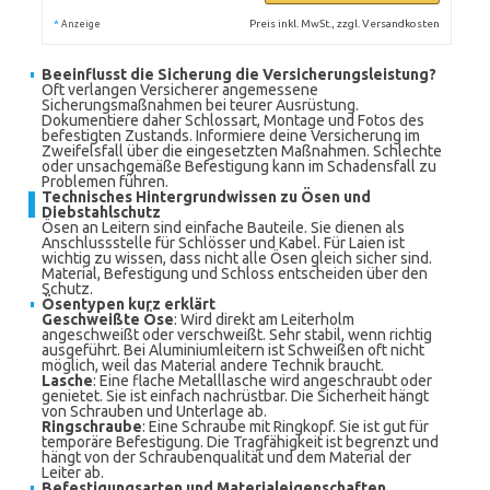
*
Preis inkl. MwSt., zzgl. Versandkosten
Anzeige
Beeinflusst die Sicherung die Versicherungsleistung?
Oft verlangen Versicherer angemessene
Sicherungsmaßnahmen bei teurer Ausrüstung.
Dokumentiere daher Schlossart, Montage und Fotos des
befestigten Zustands. Informiere deine Versicherung im
Zweifelsfall über die eingesetzten Maßnahmen. Schlechte
oder unsachgemäße Befestigung kann im Schadensfall zu
Problemen führen.
Technisches Hintergrundwissen zu Ösen und
Diebstahlschutz
Ösen an Leitern sind einfache Bauteile. Sie dienen als
Anschlussstelle für Schlösser und Kabel. Für Laien ist
wichtig zu wissen, dass nicht alle Ösen gleich sicher sind.
Material, Befestigung und Schloss entscheiden über den
Schutz.
Ösentypen kurz erklärt
Geschweißte Öse
: Wird direkt am Leiterholm
angeschweißt oder verschweißt. Sehr stabil, wenn richtig
ausgeführt. Bei Aluminiumleitern ist Schweißen oft nicht
möglich, weil das Material andere Technik braucht.
Lasche
: Eine flache Metalllasche wird angeschraubt oder
genietet. Sie ist einfach nachrüstbar. Die Sicherheit hängt
von Schrauben und Unterlage ab.
Ringschraube
: Eine Schraube mit Ringkopf. Sie ist gut für
temporäre Befestigung. Die Tragfähigkeit ist begrenzt und
hängt von der Schraubenqualität und dem Material der
Leiter ab.
Befestigungsarten und Materialeigenschaften