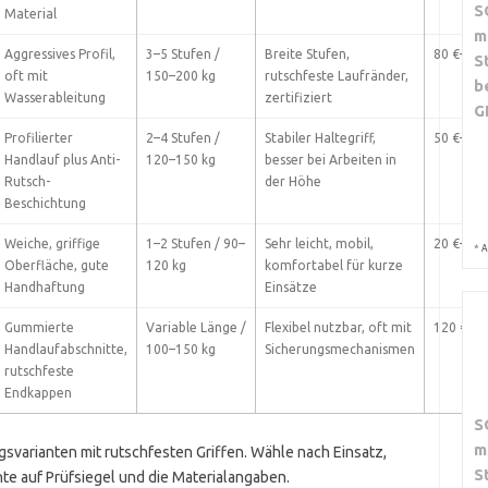
S
Material
m
Aggressives Profil,
3–5 Stufen /
Breite Stufen,
80 €–220
S
oft mit
150–200 kg
rutschfeste Laufränder,
b
Wasserableitung
zertifiziert
G
Profilierter
2–4 Stufen /
Stabiler Haltegriff,
50 €–160
Handlauf plus Anti-
120–150 kg
besser bei Arbeiten in
Rutsch-
der Höhe
Beschichtung
Weiche, griffige
1–2 Stufen / 90–
Sehr leicht, mobil,
20 €–50 
*
A
Oberfläche, gute
120 kg
komfortabel für kurze
Handhaftung
Einsätze
Gummierte
Variable Länge /
Flexibel nutzbar, oft mit
120 €–40
Handlaufabschnitte,
100–150 kg
Sicherungsmechanismen
rutschfeste
Endkappen
S
m
svarianten mit rutschfesten Griffen. Wähle nach Einsatz,
S
e auf Prüfsiegel und die Materialangaben.