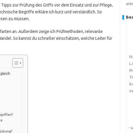
anb
Tipps zur Prüfung des Griffs vor dem Einsatz und zur Pflege,
Technische Begriffe erkläre ich kurz und verständlich. So
Bes
lesen zu müssen.
iffarten an. Außerdem zeige ich Prüfmethoden, relevante
Handel. So kannst du schneller einschätzen, welche Leiter für
H
L
R
rgleich
T
b
v
igriffen?
te
*
A
rüstung?