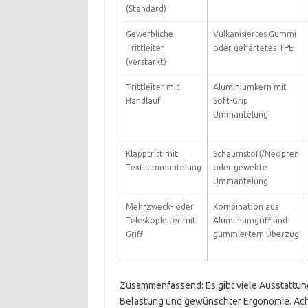
(Standard)
Gewerbliche
Vulkanisiertes Gummi
Trittleiter
oder gehärtetes TPE
(verstärkt)
Trittleiter mit
Aluminiumkern mit
Handlauf
Soft-Grip
Ummantelung
Klapptritt mit
Schaumstoff/Neopren
Textilummantelung
oder gewebte
Ummantelung
Mehrzweck- oder
Kombination aus
Teleskopleiter mit
Aluminiumgriff und
Griff
gummiertem Überzug
Zusammenfassend: Es gibt viele Ausstattung
Belastung und gewünschter Ergonomie. Acht