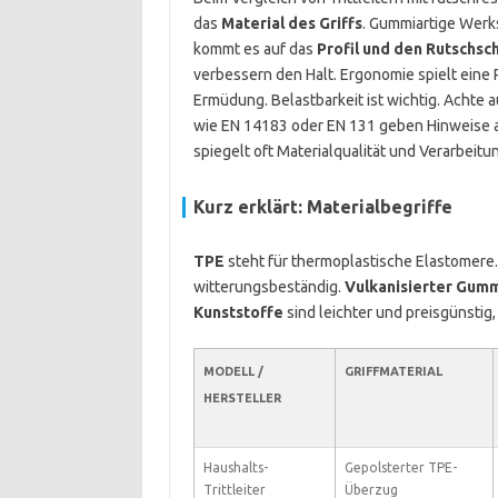
das
Material des Griffs
. Gummiartige Werks
kommt es auf das
Profil und den Rutschsc
verbessern den Halt. Ergonomie spielt eine R
Ermüdung. Belastbarkeit ist wichtig. Achte a
wie EN 14183 oder EN 131 geben Hinweise auf 
spiegelt oft Materialqualität und Verarbeitu
Kurz erklärt: Materialbegriffe
TPE
steht für thermoplastische Elastomere.
witterungsbeständig.
Vulkanisierter Gum
Kunststoffe
sind leichter und preisgünstig
MODELL /
GRIFFMATERIAL
HERSTELLER
Haushalts-
Gepolsterter TPE-
Trittleiter
Überzug