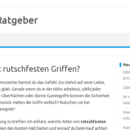
 Ratgeber
Neu
it rutschfesten Griffen?
Gibt
Erm
essierter kennst du das Gefühl. Du stehst auf einer Leiter,
Gibt
n glatt. Gerade wenn du in der Höhe arbeitest, zählt jeder
e Oberflächen oder dünne Gummigriffe können die Sicherheit
Ist 
zurück: Halten die Griffe wirklich? Rutschen sie bei
Gel
geeignet?
Kann
sch
idung zu treffen. Ich erkläre, welche Arten von
rutschfesten
Kan
alien den besten Halt bieten und worauf du beim Kauf achten