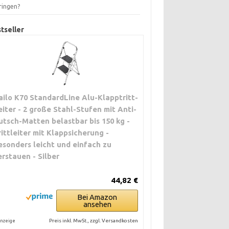
ringen?
tseller
ailo K70 StandardLine Alu-Klapptritt-
eiter - 2 große Stahl-Stufen mit Anti-
utsch-Matten belastbar bis 150 kg -
rittleiter mit Klappsicherung -
esonders leicht und einfach zu
erstauen - Silber
44,82 €
Bei Amazon
ansehen
Preis inkl. MwSt., zzgl. Versandkosten
nzeige