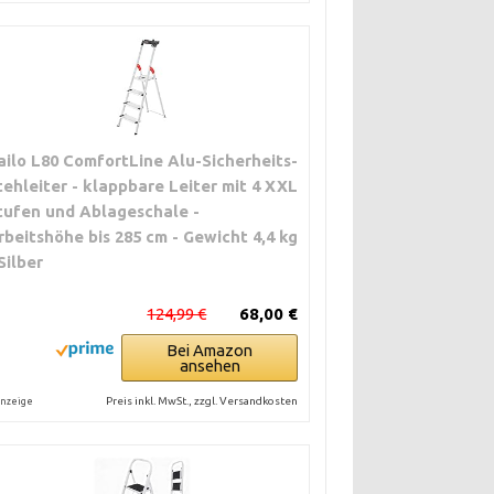
ailo L80 ComfortLine Alu-Sicherheits-
tehleiter - klappbare Leiter mit 4 XXL
tufen und Ablageschale -
rbeitshöhe bis 285 cm - Gewicht 4,4 kg
 Silber
124,99 €
68,00 €
Bei Amazon
ansehen
Preis inkl. MwSt., zzgl. Versandkosten
nzeige