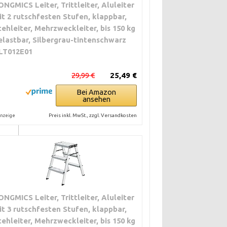
ONGMICS Leiter, Trittleiter, Aluleiter
it 2 rutschfesten Stufen, klappbar,
 €
tehleiter, Mehrzweckleiter, bis 150 kg
elastbar, Silbergrau-tintenschwarz
LT012E01
 €
29,99 €
25,49 €
Bei Amazon
ansehen
€
Preis inkl. MwSt., zzgl. Versandkosten
nzeige
0 €
ONGMICS Leiter, Trittleiter, Aluleiter
it 3 rutschfesten Stufen, klappbar,
tehleiter, Mehrzweckleiter, bis 150 kg