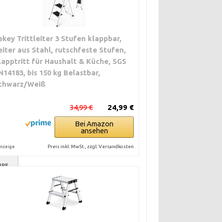
ekey Trittleiter 3 Stufen klappbar,
eiter aus Stahl, rutschfeste Stufen,
lapptritt für Haushalt & Küche, SGS
N14183, bis 150 kg Belastbar,
chwarz/Weiß
34,99 €
24,99 €
Bei Amazon
ansehen
Preis inkl. MwSt., zzgl. Versandkosten
nzeige
HRE
ANNE
€