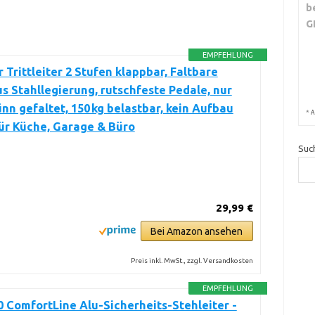
b
G
EMPFEHLUNG
Trittleiter 2 Stufen klappbar, Faltbare
us Stahllegierung, rutschfeste Pedale, nur
ünn gefaltet, 150 kg belastbar, kein Aufbau
*
A
für Küche, Garage & Büro
Suc
29,99 €
Bei Amazon ansehen
Preis inkl. MwSt., zzgl. Versandkosten
EMPFEHLUNG
0 ComfortLine Alu-Sicherheits-Stehleiter -