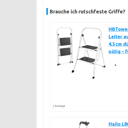
Brauche ich rutschfeste Griffe?
HBTower 
Leiter a
4,5 cm d
nötig – 
*
Anzeige
Hailo L8