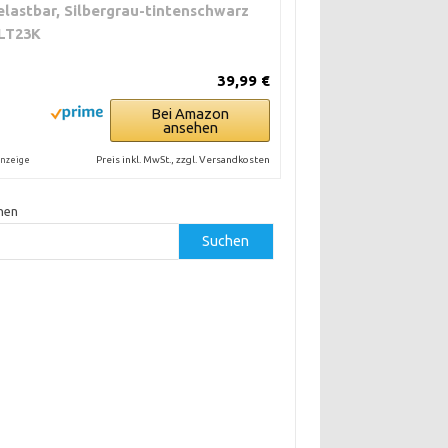
elastbar, Silbergrau-tintenschwarz
LT23K
39,99 €
Bei Amazon
ansehen
Preis inkl. MwSt., zzgl. Versandkosten
nzeige
hen
Suchen