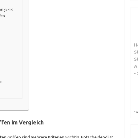
tigkeit?
fen
H
S
S
A
-
en
*
A
iffen im Vergleich
sten Griffen sind mehrere Kriterien wichtig. Entscheidend ist