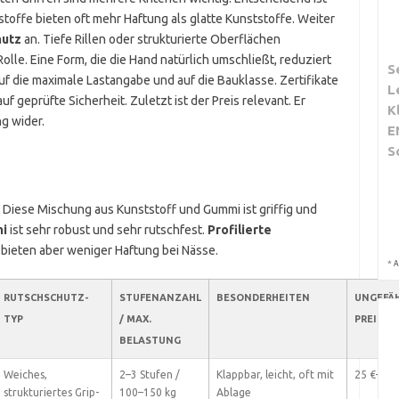
toffe bieten oft mehr Haftung als glatte Kunststoffe. Weiter
hutz
an. Tiefe Rillen oder strukturierte Oberflächen
olle. Eine Form, die die Hand natürlich umschließt, reduziert
S
uf die maximale Lastangabe und auf die Bauklasse. Zertifikate
L
geprüfte Sicherheit. Zuletzt ist der Preis relevant. Er
K
ng wider.
E
S
 Diese Mischung aus Kunststoff und Gummi ist griffig und
mi
ist sehr robust und sehr rutschfest.
Profilierte
, bieten aber weniger Haftung bei Nässe.
*
A
RUTSCHSCHUTZ-
STUFENANZAHL
BESONDERHEITEN
UNGEFÄ
TYP
/ MAX.
PREISSP
BELASTUNG
Weiches,
2–3 Stufen /
Klappbar, leicht, oft mit
25 €–60 
strukturiertes Grip-
100–150 kg
Ablage