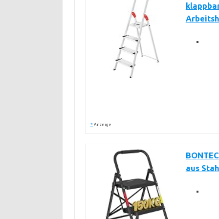
klappbar
Arbeitsh
*
Anzeige
BONTEC T
aus Stahl