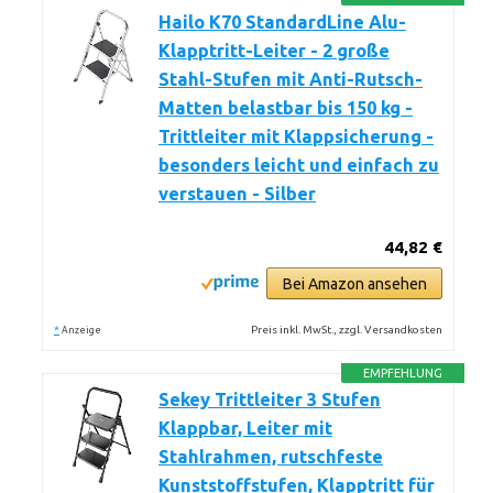
Hailo K70 StandardLine Alu-
Klapptritt-Leiter - 2 große
Stahl-Stufen mit Anti-Rutsch-
Matten belastbar bis 150 kg -
Trittleiter mit Klappsicherung -
besonders leicht und einfach zu
verstauen - Silber
44,82 €
Bei Amazon ansehen
*
Preis inkl. MwSt., zzgl. Versandkosten
Anzeige
EMPFEHLUNG
Sekey Trittleiter 3 Stufen
Klappbar, Leiter mit
Stahlrahmen, rutschfeste
Kunststoffstufen, Klapptritt für