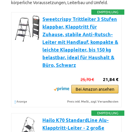
körperliche Voraussetzungen, Leiterbau und Umfeld.
EMPFEHLUNG
Sweetcrispy Trittleiter 3 Stufen
klappbar, Klapptritt für
Zuhause, stabile Anti-Rutsch-
Leiter mit Handlauf, kompakte &
leichte Klappleiter, bis 150 kg
belastbar, ideal für Haushalt &
Büro, Schwarz
25,70 €
21,84 €
Bei Amazon ansehen
*
Preis inkl. MwSt., zzgl. Versandkosten
Anzeige
EMPFEHLUNG
Hailo K70 StandardLine Alu-
Klapptritt-Leiter - 2 große