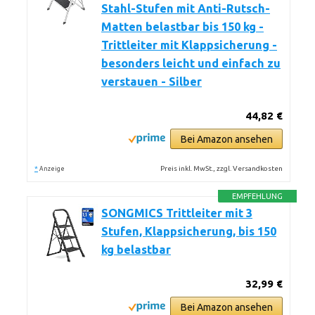
Stahl-Stufen mit Anti-Rutsch-
Matten belastbar bis 150 kg -
Trittleiter mit Klappsicherung -
besonders leicht und einfach zu
verstauen - Silber
44,82 €
Bei Amazon ansehen
*
Preis inkl. MwSt., zzgl. Versandkosten
Anzeige
EMPFEHLUNG
SONGMICS Trittleiter mit 3
Stufen, Klappsicherung, bis 150
kg belastbar
32,99 €
Bei Amazon ansehen