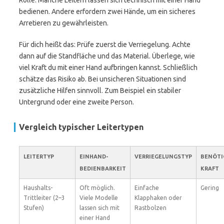
Rolle. Manche Leitern lassen sich technisch mit einer Hand
bedienen. Andere erfordern zwei Hände, um ein sicheres
Arretieren zu gewährleisten.
Für dich heißt das: Prüfe zuerst die Verriegelung. Achte
dann auf die Standfläche und das Material. Überlege, wie
viel Kraft du mit einer Hand aufbringen kannst. Schließlich
schätze das Risiko ab. Bei unsicheren Situationen sind
zusätzliche Hilfen sinnvoll. Zum Beispiel ein stabiler
Untergrund oder eine zweite Person.
Vergleich typischer Leitertypen
LEITERTYP
EINHAND-
VERRIEGELUNGSTYP
BENÖTI
BEDIENBARKEIT
KRAFT
Haushalts-
Oft möglich.
Einfache
Gering
Trittleiter (2–3
Viele Modelle
Klapphaken oder
Stufen)
lassen sich mit
Rastbolzen
einer Hand