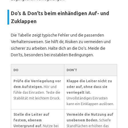
Do’s & Don’ts beim einhändigen Auf- und
Zuklappen
Die Tabelle zeigt typische Fehler und die passenden
Verhaltensweisen. Sie hilft dir, Risiken zu vermeiden und
sicherer zu arbeiten. Halte dich an die Do’s. Meide die
Don’ts, besonders bei instabilen Bedingungen.
DO
DON’T
Prüfe die Verriegelung vor
Klappe die Leiter nicht zu
dem Aufsteigen.
Hör und
oder auf, ohne dass sie
fühle das Einrasten. Teste die
verriegelt ist.
Stabilität mit leichtem Druck.
Unvollständiges Einrasten
kann ein Einklappen auslösen.
Stelle die Leiter auf
Vermeide die Nutzung auf
festem, ebenem
unebenem Boden.
Schiefe
Untergrund auf.
Nutze bei
Standflächen erhöhen das