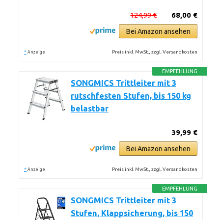
124,99 €
68,00 €
Bei Amazon ansehen
*
Preis inkl. MwSt., zzgl. Versandkosten
Anzeige
EMPFEHLUNG
SONGMICS Trittleiter mit 3
rutschfesten Stufen, bis 150 kg
belastbar
39,99 €
Bei Amazon ansehen
*
Preis inkl. MwSt., zzgl. Versandkosten
Anzeige
EMPFEHLUNG
SONGMICS Trittleiter mit 3
Stufen, Klappsicherung, bis 150