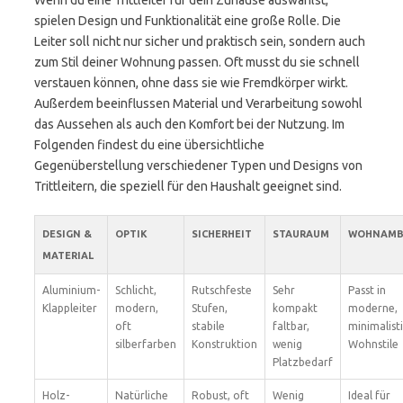
Wenn du eine Trittleiter für dein Zuhause auswählst,
spielen Design und Funktionalität eine große Rolle. Die
Leiter soll nicht nur sicher und praktisch sein, sondern auch
zum Stil deiner Wohnung passen. Oft musst du sie schnell
verstauen können, ohne dass sie wie Fremdkörper wirkt.
Außerdem beeinflussen Material und Verarbeitung sowohl
das Aussehen als auch den Komfort bei der Nutzung. Im
Folgenden findest du eine übersichtliche
Gegenüberstellung verschiedener Typen und Designs von
Trittleitern, die speziell für den Haushalt geeignet sind.
DESIGN &
OPTIK
SICHERHEIT
STAURAUM
WOHNAMB
MATERIAL
Aluminium-
Schlicht,
Rutschfeste
Sehr
Passt in
Klappleiter
modern,
Stufen,
kompakt
moderne,
oft
stabile
faltbar,
minimalist
silberfarben
Konstruktion
wenig
Wohnstile
Platzbedarf
Holz-
Natürliche
Robust, oft
Wenig
Ideal für