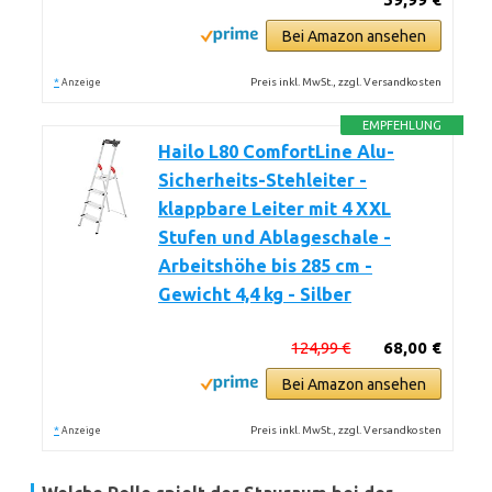
Bei Amazon ansehen
*
Preis inkl. MwSt., zzgl. Versandkosten
Anzeige
EMPFEHLUNG
Hailo L80 ComfortLine Alu-
Sicherheits-Stehleiter -
klappbare Leiter mit 4 XXL
Stufen und Ablageschale -
Arbeitshöhe bis 285 cm -
Gewicht 4,4 kg - Silber
124,99 €
68,00 €
Bei Amazon ansehen
*
Preis inkl. MwSt., zzgl. Versandkosten
Anzeige