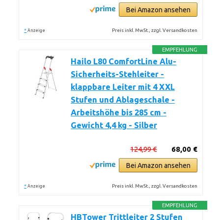
Bei Amazon ansehen
*
Preis inkl. MwSt., zzgl. Versandkosten
Anzeige
EMPFEHLUNG
Hailo L80 ComfortLine Alu-
Sicherheits-Stehleiter -
klappbare Leiter mit 4 XXL
Stufen und Ablageschale -
Arbeitshöhe bis 285 cm -
Gewicht 4,4 kg - Silber
124,99 €
68,00 €
Bei Amazon ansehen
*
Preis inkl. MwSt., zzgl. Versandkosten
Anzeige
EMPFEHLUNG
HBTower Trittleiter 2 Stufen