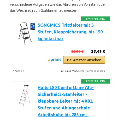
verschiedene Aufgaben wie das Abrufen von Vorräten oder
das Wechseln von Glühbirnen zu meistern.
EMPFEHLUNG
SONGMICS Trittleiter mit 3
Stufen, Klappsicherung, bis 150
kg belastbar
29,99 €
25,49 €
Bei Amazon ansehen
*
Preis inkl. MwSt., zzgl. Versandkosten
Anzeige
EMPFEHLUNG
Hailo L80 ComfortLine Alu-
Sicherheits-Stehleiter -
klappbare Leiter mit 4 XXL
Stufen und Ablageschale -
Arbeitshöhe bis 285 cm -