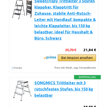
Sweetcrispy Trittleiter 3 Stufen
klappbar, Klapptritt für
Zuhause, stabile Anti-Rutsch-
Leiter mit Handlauf, kompakte &
leichte Klappleiter, bis 150 kg
belastbar, ideal für Haushalt &
Büro, Schwarz
25,70 €
21,84 €
Bei Amazon ansehen
*
Preis inkl. MwSt., zzgl. Versandkosten
Anzeige
EMPFEHLUNG
SONGMICS Trittleiter mit 3
rutschfesten Stufen, bis 150 kg
belastbar
39,99 €