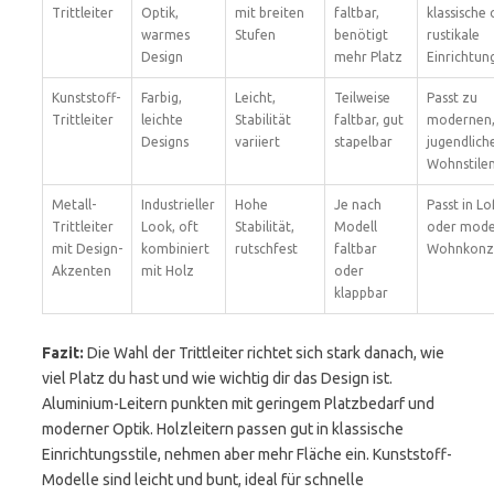
Trittleiter
Optik,
mit breiten
faltbar,
klassische
warmes
Stufen
benötigt
rustikale
Design
mehr Platz
Einrichtun
Kunststoff-
Farbig,
Leicht,
Teilweise
Passt zu
Trittleiter
leichte
Stabilität
faltbar, gut
modernen
Designs
variiert
stapelbar
jugendlich
Wohnstile
Metall-
Industrieller
Hohe
Je nach
Passt in Lo
Trittleiter
Look, oft
Stabilität,
Modell
oder mod
mit Design-
kombiniert
rutschfest
faltbar
Wohnkonz
Akzenten
mit Holz
oder
klappbar
Fazit:
Die Wahl der Trittleiter richtet sich stark danach, wie
viel Platz du hast und wie wichtig dir das Design ist.
Aluminium-Leitern punkten mit geringem Platzbedarf und
moderner Optik. Holzleitern passen gut in klassische
Einrichtungsstile, nehmen aber mehr Fläche ein. Kunststoff-
Modelle sind leicht und bunt, ideal für schnelle