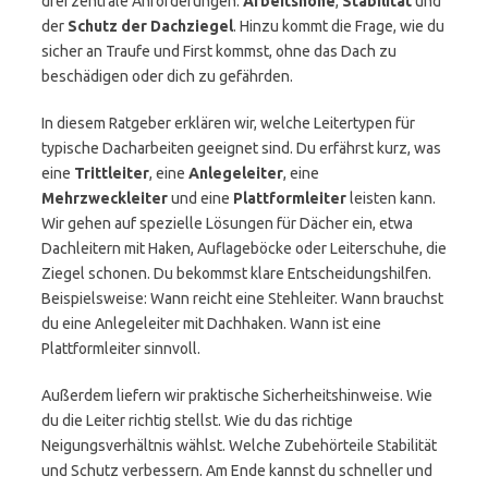
drei zentrale Anforderungen:
Arbeitshöhe
,
Stabilität
und
der
Schutz der Dachziegel
. Hinzu kommt die Frage, wie du
sicher an Traufe und First kommst, ohne das Dach zu
beschädigen oder dich zu gefährden.
In diesem Ratgeber erklären wir, welche Leitertypen für
typische Dacharbeiten geeignet sind. Du erfährst kurz, was
eine
Trittleiter
, eine
Anlegeleiter
, eine
Mehrzweckleiter
und eine
Plattformleiter
leisten kann.
Wir gehen auf spezielle Lösungen für Dächer ein, etwa
Dachleitern mit Haken, Auflageböcke oder Leiterschuhe, die
Ziegel schonen. Du bekommst klare Entscheidungshilfen.
Beispielsweise: Wann reicht eine Stehleiter. Wann brauchst
du eine Anlegeleiter mit Dachhaken. Wann ist eine
Plattformleiter sinnvoll.
Außerdem liefern wir praktische Sicherheitshinweise. Wie
du die Leiter richtig stellst. Wie du das richtige
Neigungsverhältnis wählst. Welche Zubehörteile Stabilität
und Schutz verbessern. Am Ende kannst du schneller und