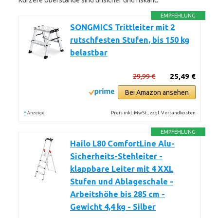
Kürzere Überstände sind unsicher und riskant.
EMPFEHLUNG
SONGMICS Trittleiter mit 2
rutschfesten Stufen, bis 150 kg
belastbar
29,99 €
25,49 €
Bei Amazon ansehen
*
Preis inkl. MwSt., zzgl. Versandkosten
Anzeige
EMPFEHLUNG
Hailo L80 ComfortLine Alu-
Sicherheits-Stehleiter -
klappbare Leiter mit 4 XXL
Stufen und Ablageschale -
Arbeitshöhe bis 285 cm -
Gewicht 4,4 kg - Silber