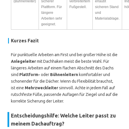
(Bühnenleiter)
sicherer
verbreitertem
erlaubt
In
Plattform. Für
Fußgestell.
sicheren Stand
hö
längere
und
Arbeiten sehr
Materialablage.
geeignet.
Kurzes Fazit
Für punktuelle Arbeiten am First und bei großer Höhe ist die
Anlegeleiter
mit Dachhaken meist die beste Wahl. Für
längeres Arbeiten auf einem flachen Abschnitt des Dachs
sind
Plattform-
oder
Bühnenleitern
komfortabler und
schonender für die Dächer. Wenn du Flexibilität brauchst,
ist eine
Mehrzweckleiter
sinnvoll. Achte in jedem Fall auf
rutschfeste Füße, passende Auflagen für Ziegel und auf die
korrekte Sicherung der Leiter.
Entscheidungshilfe: Welche Leiter passt zu
meinem Dachauftrag?