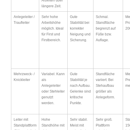
Arbeiten über
längere Zeit.
Anlegeleiter /
Sehr hohe
Gute
Schmal.
Me
Traufleiter
Arbeitshöhe
Stabilität bei
Standfläche
Pro
möglich. Ideal
korrekter
begrenzt auf
20
für First und
Neigung und
Füße bzw.
Firstbereich.
Sicherung.
Auflage.
Mehrzweck- /
Variabel. Kann
Gute
Standfläche
Me
Knickleiter
als
Stabilität je
variiert. Bei
Pr
Anlegeleiter
nach Aufbau.
Stehaufbau
me
oder Stehleiter
Gelenke sind
größer als
genutzt
kritische
Anlegeform.
werden.
Punkte.
Leiter mit
Hohe
Sehr stabil.
Sehr groß.
St
Standplattform
Standhöhe mit
Meist mit
Plattform
15