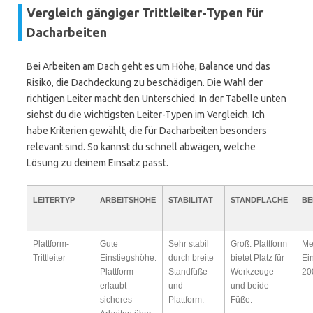
Vergleich gängiger Trittleiter-Typen für
Dacharbeiten
Bei Arbeiten am Dach geht es um Höhe, Balance und das
Risiko, die Dachdeckung zu beschädigen. Die Wahl der
richtigen Leiter macht den Unterschied. In der Tabelle unten
siehst du die wichtigsten Leiter-Typen im Vergleich. Ich
habe Kriterien gewählt, die für Dacharbeiten besonders
relevant sind. So kannst du schnell abwägen, welche
Lösung zu deinem Einsatz passt.
LEITERTYP
ARBEITSHÖHE
STABILITÄT
STANDFLÄCHE
BE
Plattform-
Gute
Sehr stabil
Groß. Plattform
Me
Trittleiter
Einstiegshöhe.
durch breite
bietet Platz für
Ei
Plattform
Standfüße
Werkzeuge
20
erlaubt
und
und beide
sicheres
Plattform.
Füße.