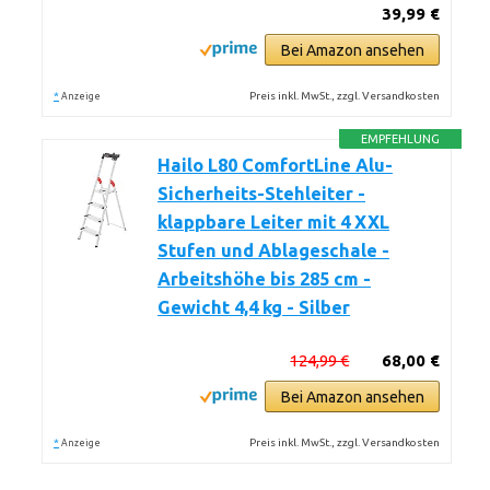
39,99 €
Bei Amazon ansehen
*
Preis inkl. MwSt., zzgl. Versandkosten
Anzeige
EMPFEHLUNG
Hailo L80 ComfortLine Alu-
Sicherheits-Stehleiter -
klappbare Leiter mit 4 XXL
Stufen und Ablageschale -
Arbeitshöhe bis 285 cm -
Gewicht 4,4 kg - Silber
124,99 €
68,00 €
Bei Amazon ansehen
*
Preis inkl. MwSt., zzgl. Versandkosten
Anzeige