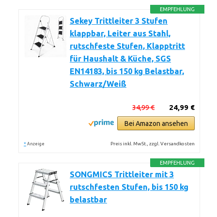
EMPFEHLUNG
Sekey Trittleiter 3 Stufen
klappbar, Leiter aus Stahl,
rutschfeste Stufen, Klapptritt
für Haushalt & Küche, SGS
EN14183, bis 150 kg Belastbar,
Schwarz/Weiß
34,99 €
24,99 €
Bei Amazon ansehen
*
Preis inkl. MwSt., zzgl. Versandkosten
Anzeige
EMPFEHLUNG
SONGMICS Trittleiter mit 3
rutschfesten Stufen, bis 150 kg
belastbar