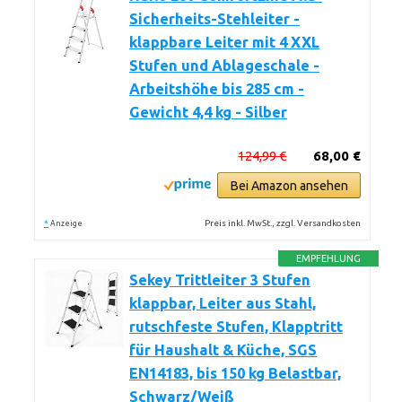
Sicherheits-Stehleiter -
klappbare Leiter mit 4 XXL
Stufen und Ablageschale -
Arbeitshöhe bis 285 cm -
Gewicht 4,4 kg - Silber
124,99 €
68,00 €
Bei Amazon ansehen
*
Preis inkl. MwSt., zzgl. Versandkosten
Anzeige
EMPFEHLUNG
Sekey Trittleiter 3 Stufen
klappbar, Leiter aus Stahl,
rutschfeste Stufen, Klapptritt
für Haushalt & Küche, SGS
EN14183, bis 150 kg Belastbar,
Schwarz/Weiß