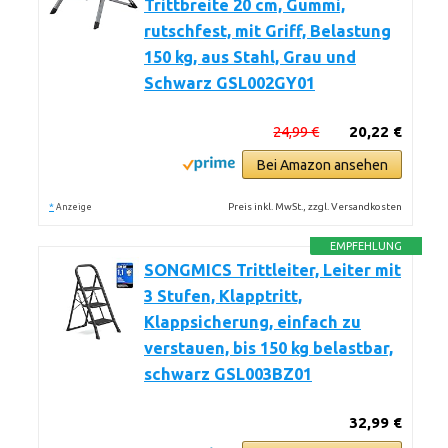
Trittbreite 20 cm, Gummi,
rutschfest, mit Griff, Belastung
150 kg, aus Stahl, Grau und
Schwarz GSL002GY01
24,99 €
20,22 €
Bei Amazon ansehen
*
Preis inkl. MwSt., zzgl. Versandkosten
Anzeige
EMPFEHLUNG
SONGMICS Trittleiter, Leiter mit
3 Stufen, Klapptritt,
Klappsicherung, einfach zu
verstauen, bis 150 kg belastbar,
schwarz GSL003BZ01
32,99 €