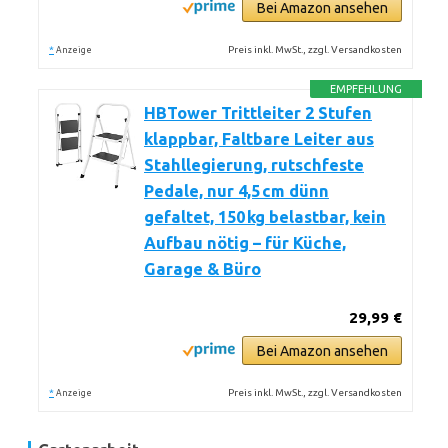
Bei Amazon ansehen
*
Preis inkl. MwSt., zzgl. Versandkosten
Anzeige
EMPFEHLUNG
HBTower Trittleiter 2 Stufen
klappbar, Faltbare Leiter aus
Stahllegierung, rutschfeste
Pedale, nur 4,5 cm dünn
gefaltet, 150 kg belastbar, kein
Aufbau nötig – für Küche,
Garage & Büro
29,99 €
Bei Amazon ansehen
*
Preis inkl. MwSt., zzgl. Versandkosten
Anzeige