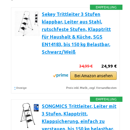
EMPFEHLUNG
Sekey Trittleiter 3 Stufen
klappbar, Leiter aus Stahl,
rutschfeste Stufen, Klapptritt
für Haushalt & Küche, SGS
EN14183, bis 150 kg Belastbar,
Schwarz/Weiß
34,99 €
24,99 €
Bei Amazon ansehen
*
Preis inkl. MwSt., zzgl. Versandkosten
Anzeige
EMPFEHLUNG
SONGMICS Trittleiter, Leiter mit
3 Stufen, Klapptritt,
Klappsicherung, einfach zu
verstauen, bis 150 kg belastbar,