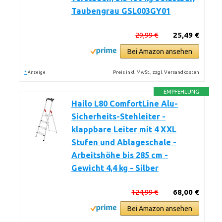
Taubengrau GSL003GY01
29,99 €
25,49 €
Bei Amazon ansehen
*
Preis inkl. MwSt., zzgl. Versandkosten
Anzeige
EMPFEHLUNG
Hailo L80 ComfortLine Alu-
Sicherheits-Stehleiter -
klappbare Leiter mit 4 XXL
Stufen und Ablageschale -
Arbeitshöhe bis 285 cm -
Gewicht 4,4 kg - Silber
124,99 €
68,00 €
Bei Amazon ansehen