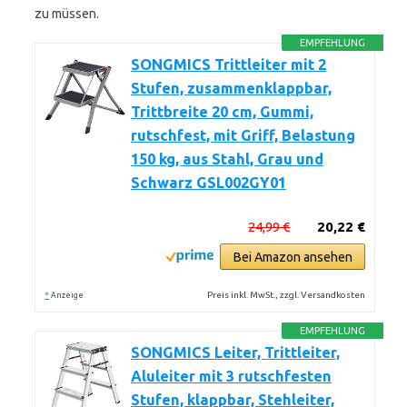
zu müssen.
EMPFEHLUNG
SONGMICS Trittleiter mit 2
Stufen, zusammenklappbar,
Trittbreite 20 cm, Gummi,
rutschfest, mit Griff, Belastung
150 kg, aus Stahl, Grau und
Schwarz GSL002GY01
24,99 €
20,22 €
Bei Amazon ansehen
*
Preis inkl. MwSt., zzgl. Versandkosten
Anzeige
EMPFEHLUNG
SONGMICS Leiter, Trittleiter,
Aluleiter mit 3 rutschfesten
Stufen, klappbar, Stehleiter,