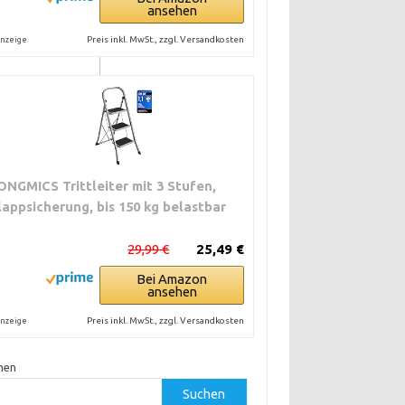
ei häufiger
ansehen
Preis inkl. MwSt., zzgl. Versandkosten
nzeige
. Das schränkt
onsprüfungen
gelten
Material ist
ONGMICS Trittleiter mit 3 Stufen,
lappsicherung, bis 150 kg belastbar
nd anpassen. Doch
sprüfungen.
29,99 €
25,49 €
Bei Amazon
ansehen
Preis inkl. MwSt., zzgl. Versandkosten
nzeige
hen
Suchen