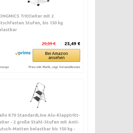
ONGMICS Trittleiter mit 2
utschfesten Stufen, bis 150 kg
elastbar
29,99 €
25,49 €
Bei Amazon
ansehen
Preis inkl. MwSt., zzgl. Versandkosten
nzeige
ailo K70 StandardLine Alu-Klapptritt-
eiter - 2 große Stahl-Stufen mit Anti-
utsch-Matten belastbar bis 150 kg -