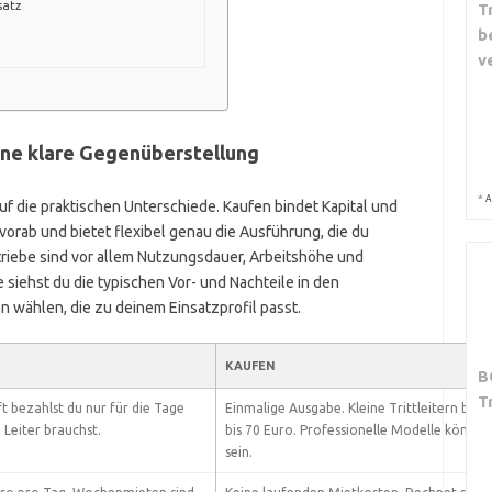
satz
T
b
v
eine klare Gegenüberstellung
*
A
auf die praktischen Unterschiede. Kaufen bindet Kapital und
vorab und bietet flexibel genau die Ausführung, die du
triebe sind vor allem Nutzungsdauer, Arbeitshöhe und
 siehst du die typischen Vor- und Nachteile in den
on wählen, die zu deinem Einsatzprofil passt.
KAUFEN
B
T
ft bezahlst du nur für die Tage
Einmalige Ausgabe. Kleine Trittleitern begi
 Leiter brauchst.
bis 70 Euro. Professionelle Modelle können
sein.