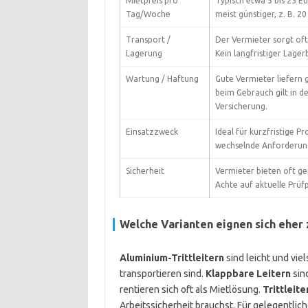
Mietpreis pro
Typisch etwa 5 bis 25 
Tag/Woche
meist günstiger, z. B. 20
Transport /
Der Vermieter sorgt of
Lagerung
Kein langfristiger Lager
Wartung / Haftung
Gute Vermieter liefern 
beim Gebrauch gilt in d
Versicherung.
Einsatzzweck
Ideal für kurzfristige P
wechselnde Anforderun
Sicherheit
Vermieter bieten oft ge
Achte auf aktuelle Prüf
Welche Varianten eignen sich eher
Aluminium-Trittleitern
sind leicht und viel
transportieren sind.
Klappbare Leitern
sin
rentieren sich oft als Mietlösung.
Trittleit
Arbeitssicherheit brauchst. Für gelegentlich