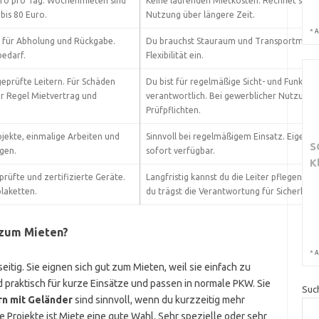
Euro pro Tag. Wochenmieten sind
Keine laufenden Mietkosten. Rechnet sich b
 bis 80 Euro.
Nutzung über längere Zeit.
*
A
t für Abholung und Rückgabe.
Du brauchst Stauraum und Transportmittel
bedarf.
Flexibilität ein.
geprüfte Leitern. Für Schäden
Du bist für regelmäßige Sicht- und Funkti
er Regel Mietvertrag und
verantwortlich. Bei gewerblicher Nutzung 
Prüfpflichten.
rojekte, einmalige Arbeiten und
Sinnvoll bei regelmäßigem Einsatz. Eigenes 
S
gen.
sofort verfügbar.
K
prüfte und zertifizierte Geräte.
Langfristig kannst du die Leiter pflegen u
plaketten.
du trägst die Verantwortung für Sicherheit
 zum Mieten?
*
A
seitig. Sie eignen sich gut zum Mieten, weil sie einfach zu
d praktisch für kurze Einsätze und passen in normale PKW. Sie
Suc
ern mit Geländer
sind sinnvoll, wenn du kurzzeitig mehr
e Projekte ist Miete eine gute Wahl. Sehr spezielle oder sehr