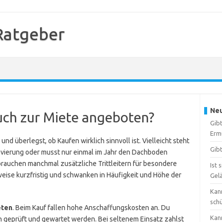
 Ratgeber
Neu
uch zur Miete angeboten?
Gibt
Erm
 und überlegst, ob Kaufen wirklich sinnvoll ist. Vielleicht steht
Gibt
novierung oder musst nur einmal im Jahr den Dachboden
rauchen manchmal zusätzliche Trittleitern für besondere
Ist 
weise kurzfristig und schwanken in Häufigkeit und Höhe der
Gel
Kann
sch
eten
. Beim Kauf fallen hohe Anschaffungskosten an. Du
Kan
n geprüft und gewartet werden. Bei seltenem Einsatz zahlst