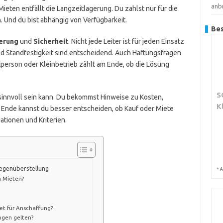
anb
ieten entfällt die Langzeitlagerung. Du zahlst nur für die
 Und du bist abhängig von Verfügbarkeit.
Bes
erung
und
Sicherheit
. Nicht jede Leiter ist für jeden Einsatz
d Standfestigkeit sind entscheidend. Auch Haftungsfragen
atperson oder Kleinbetrieb zählt am Ende, ob die Lösung
S
n sinnvoll sein kann. Du bekommst Hinweise zu Kosten,
K
 Ende kannst du besser entscheiden, ob Kauf oder Miete
ationen und Kriterien.
 Gegenüberstellung
*
A
m Mieten?
?
et für Anschaffung?
ngen gelten?