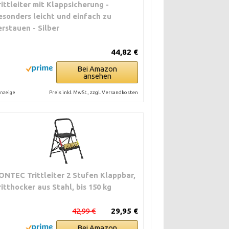
rittleiter mit Klappsicherung -
esonders leicht und einfach zu
erstauen - Silber
44,82 €
Bei Amazon
ansehen
Preis inkl. MwSt., zzgl. Versandkosten
nzeige
ONTEC Trittleiter 2 Stufen Klappbar,
ritthocker aus Stahl, bis 150 kg
nnen bei rund 30
 deutlich teurer
42,99 €
29,95 €
Bei Amazon