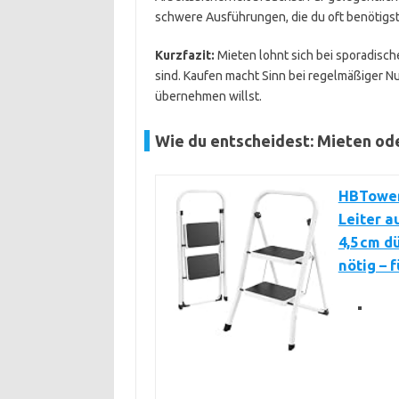
schwere Ausführungen, die du oft benötigst,
Kurzfazit:
Mieten lohnt sich bei sporadisc
sind. Kaufen macht Sinn bei regelmäßiger N
übernehmen willst.
Wie du entscheidest: Mieten od
HBTower 
Leiter a
4,5 cm d
nötig – 