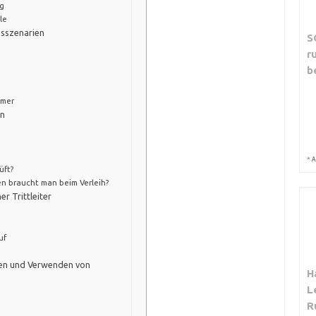
ng
le
gsszenarien
S
r
b
hmer
rn
*
A
üft?
n braucht man beim Verleih?
r Trittleiter
uf
ten und Verwenden von
H
L
R