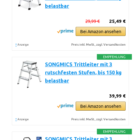
belastbar
29,99 €
25,49 €
Bei Amazon ansehen
*
Preis inkl. MwSt., zzgl. Versandkosten
Anzeige
EMPFEHLUNG
SONGMICS Trittleiter mit 3
rutschfesten Stufen, bis 150 kg
belastbar
39,99 €
Bei Amazon ansehen
*
Preis inkl. MwSt., zzgl. Versandkosten
Anzeige
EMPFEHLUNG
SONGMICS Trittleiter mit 3