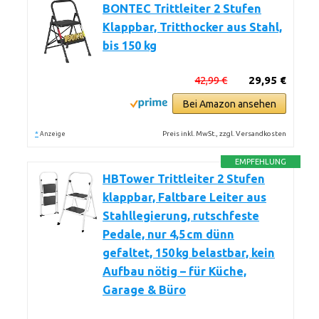
BONTEC Trittleiter 2 Stufen
Klappbar, Tritthocker aus Stahl,
bis 150 kg
42,99 €
29,95 €
Bei Amazon ansehen
*
Preis inkl. MwSt., zzgl. Versandkosten
Anzeige
EMPFEHLUNG
HBTower Trittleiter 2 Stufen
klappbar, Faltbare Leiter aus
Stahllegierung, rutschfeste
Pedale, nur 4,5 cm dünn
gefaltet, 150 kg belastbar, kein
Aufbau nötig – für Küche,
Garage & Büro