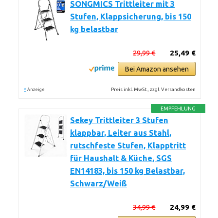
SONGMICS Trittleiter mit 3
Stufen, Klappsicherung, bis 150
kg belastbar
29,99 €
25,49 €
Bei Amazon ansehen
*
Preis inkl. MwSt., zzgl. Versandkosten
Anzeige
EMPFEHLUNG
Sekey Trittleiter 3 Stufen
klappbar, Leiter aus Stahl,
rutschfeste Stufen, Klapptritt
für Haushalt & Küche, SGS
EN14183, bis 150 kg Belastbar,
Schwarz/Weiß
34,99 €
24,99 €