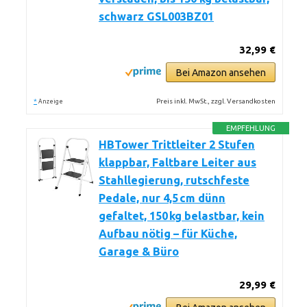
schwarz GSL003BZ01
32,99 €
Bei Amazon ansehen
*
Preis inkl. MwSt., zzgl. Versandkosten
Anzeige
EMPFEHLUNG
HBTower Trittleiter 2 Stufen
klappbar, Faltbare Leiter aus
Stahllegierung, rutschfeste
Pedale, nur 4,5 cm dünn
gefaltet, 150 kg belastbar, kein
Aufbau nötig – für Küche,
Garage & Büro
29,99 €