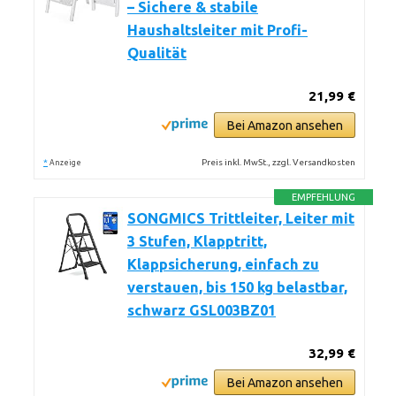
– Sichere & stabile
Haushaltsleiter mit Profi-
Qualität
21,99 €
Bei Amazon ansehen
*
Preis inkl. MwSt., zzgl. Versandkosten
Anzeige
EMPFEHLUNG
SONGMICS Trittleiter, Leiter mit
3 Stufen, Klapptritt,
Klappsicherung, einfach zu
verstauen, bis 150 kg belastbar,
schwarz GSL003BZ01
32,99 €
Bei Amazon ansehen