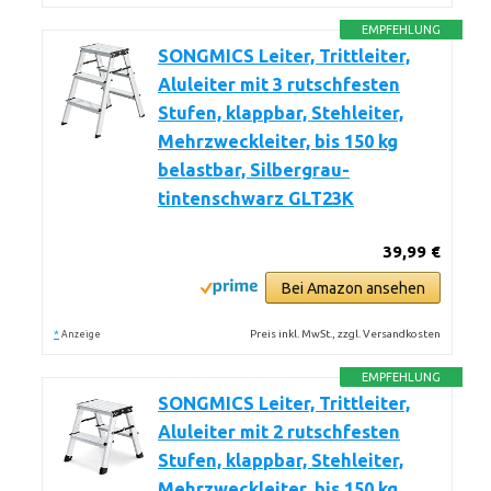
EMPFEHLUNG
SONGMICS Leiter, Trittleiter,
Aluleiter mit 3 rutschfesten
Stufen, klappbar, Stehleiter,
Mehrzweckleiter, bis 150 kg
belastbar, Silbergrau-
tintenschwarz GLT23K
39,99 €
Bei Amazon ansehen
*
Preis inkl. MwSt., zzgl. Versandkosten
Anzeige
EMPFEHLUNG
SONGMICS Leiter, Trittleiter,
Aluleiter mit 2 rutschfesten
Stufen, klappbar, Stehleiter,
Mehrzweckleiter, bis 150 kg