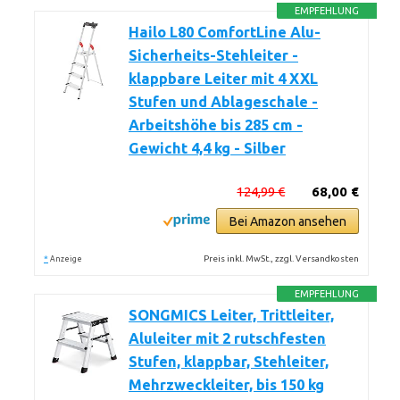
EMPFEHLUNG
Hailo L80 ComfortLine Alu-
Sicherheits-Stehleiter -
klappbare Leiter mit 4 XXL
Stufen und Ablageschale -
Arbeitshöhe bis 285 cm -
Gewicht 4,4 kg - Silber
124,99 €
68,00 €
Bei Amazon ansehen
*
Preis inkl. MwSt., zzgl. Versandkosten
Anzeige
EMPFEHLUNG
SONGMICS Leiter, Trittleiter,
Aluleiter mit 2 rutschfesten
Stufen, klappbar, Stehleiter,
Mehrzweckleiter, bis 150 kg