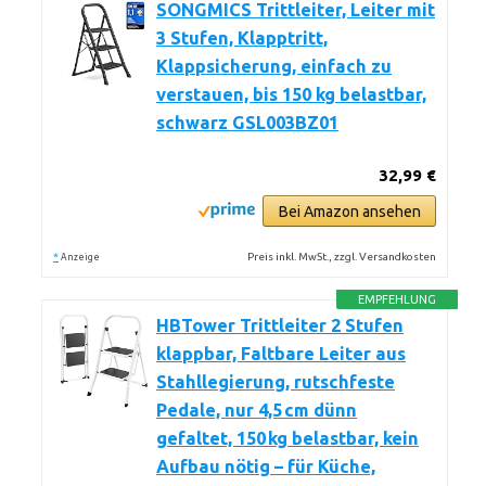
SONGMICS Trittleiter, Leiter mit
3 Stufen, Klapptritt,
Klappsicherung, einfach zu
verstauen, bis 150 kg belastbar,
schwarz GSL003BZ01
32,99 €
Bei Amazon ansehen
*
Preis inkl. MwSt., zzgl. Versandkosten
Anzeige
EMPFEHLUNG
HBTower Trittleiter 2 Stufen
klappbar, Faltbare Leiter aus
Stahllegierung, rutschfeste
Pedale, nur 4,5 cm dünn
gefaltet, 150 kg belastbar, kein
Aufbau nötig – für Küche,