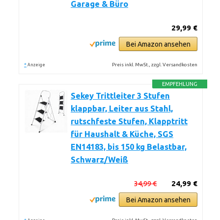
Garage & Büro
29,99 €
Bei Amazon ansehen
*
Preis inkl. MwSt., zzgl. Versandkosten
Anzeige
EMPFEHLUNG
Sekey Trittleiter 3 Stufen
klappbar, Leiter aus Stahl,
rutschfeste Stufen, Klapptritt
für Haushalt & Küche, SGS
EN14183, bis 150 kg Belastbar,
Schwarz/Weiß
34,99 €
24,99 €
Bei Amazon ansehen