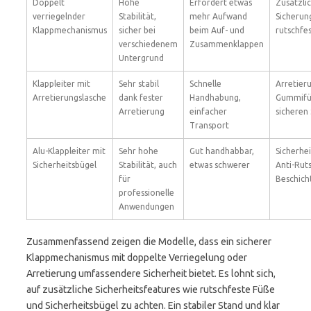
Doppelt
Hohe
Erfordert etwas
Zusätzli
verriegelnder
Stabilität,
mehr Aufwand
Sicherung
Klappmechanismus
sicher bei
beim Auf- und
rutschfe
verschiedenem
Zusammenklappen
Untergrund
Klappleiter mit
Sehr stabil
Schnelle
Arretier
Arretierungslasche
dank fester
Handhabung,
Gummifü
Arretierung
einfacher
sicheren
Transport
Alu-Klappleiter mit
Sehr hohe
Gut handhabbar,
Sicherhe
Sicherheitsbügel
Stabilität, auch
etwas schwerer
Anti-Rut
für
Beschich
professionelle
Anwendungen
Zusammenfassend zeigen die Modelle, dass ein sicherer
Klappmechanismus mit doppelte Verriegelung oder
Arretierung umfassendere Sicherheit bietet. Es lohnt sich,
auf zusätzliche Sicherheitsfeatures wie rutschfeste Füße
und Sicherheitsbügel zu achten. Ein stabiler Stand und klar