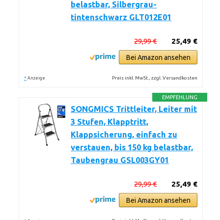
belastbar, Silbergrau-
tintenschwarz GLT012E01
29,99 €
25,49 €
Bei Amazon ansehen
*
Preis inkl. MwSt., zzgl. Versandkosten
Anzeige
EMPFEHLUNG
SONGMICS Trittleiter, Leiter mit
3 Stufen, Klapptritt,
Klappsicherung, einfach zu
verstauen, bis 150 kg belastbar,
Taubengrau GSL003GY01
29,99 €
25,49 €
Bei Amazon ansehen