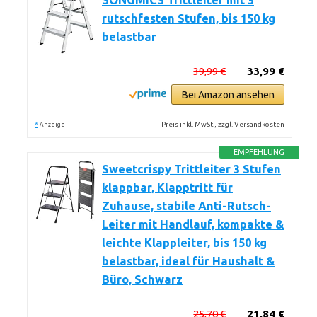
SONGMICS Trittleiter mit 3
rutschfesten Stufen, bis 150 kg
belastbar
39,99 €
33,99 €
Bei Amazon ansehen
*
Preis inkl. MwSt., zzgl. Versandkosten
Anzeige
EMPFEHLUNG
Sweetcrispy Trittleiter 3 Stufen
klappbar, Klapptritt für
Zuhause, stabile Anti-Rutsch-
Leiter mit Handlauf, kompakte &
leichte Klappleiter, bis 150 kg
belastbar, ideal für Haushalt &
Büro, Schwarz
25,70 €
21,84 €