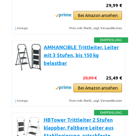
29,99 €
Bei Amazon ansehen
*
Preis inkl. MwSt., zzgl. Versandkosten
Anzeige
EMPFEHLUNG
AMHANCIBLE Trittleiter, Leiter
mit 3 Stufen, bis 150 kg
belastbar
29,99 €
25,49 €
Bei Amazon ansehen
*
Preis inkl. MwSt., zzgl. Versandkosten
Anzeige
EMPFEHLUNG
HBTower Trittleiter 2 Stufen
klappbar, Faltbare Leiter aus
Stahllegierung, rutschfeste