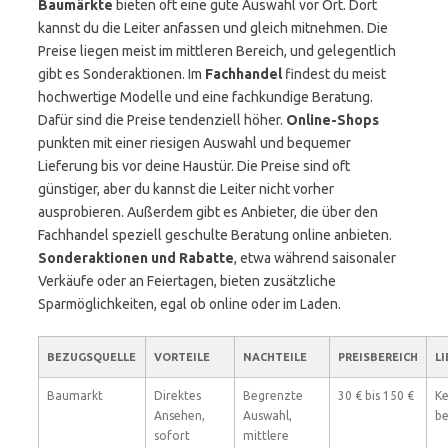
Baumärkte
bieten oft eine gute Auswahl vor Ort. Dort
kannst du die Leiter anfassen und gleich mitnehmen. Die
Preise liegen meist im mittleren Bereich, und gelegentlich
gibt es Sonderaktionen. Im
Fachhandel
findest du meist
hochwertige Modelle und eine fachkundige Beratung.
Dafür sind die Preise tendenziell höher.
Online-Shops
punkten mit einer riesigen Auswahl und bequemer
Lieferung bis vor deine Haustür. Die Preise sind oft
günstiger, aber du kannst die Leiter nicht vorher
ausprobieren. Außerdem gibt es Anbieter, die über den
Fachhandel speziell geschulte Beratung online anbieten.
Sonderaktionen und Rabatte
, etwa während saisonaler
Verkäufe oder an Feiertagen, bieten zusätzliche
Sparmöglichkeiten, egal ob online oder im Laden.
BEZUGSQUELLE
VORTEILE
NACHTEILE
PREISBEREICH
L
Baumarkt
Direktes
Begrenzte
30 € bis 150 €
Ke
Ansehen,
Auswahl,
be
sofort
mittlere