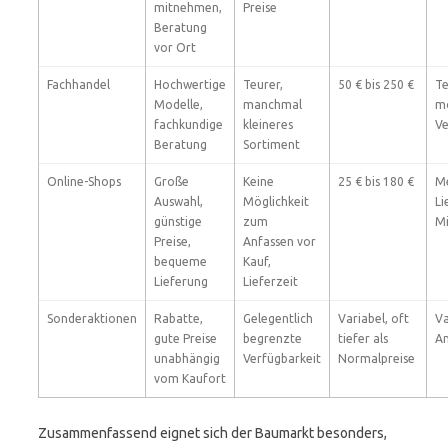
mitnehmen,
Preise
Beratung
vor Ort
Fachhandel
Hochwertige
Teurer,
50 € bis 250 €
Te
Modelle,
manchmal
mö
fachkundige
kleineres
Ve
Beratung
Sortiment
Online-Shops
Große
Keine
25 € bis 180 €
Me
Auswahl,
Möglichkeit
Li
günstige
zum
Mi
Preise,
Anfassen vor
bequeme
Kauf,
Lieferung
Lieferzeit
Sonderaktionen
Rabatte,
Gelegentlich
Variabel, oft
Va
gute Preise
begrenzte
tiefer als
An
unabhängig
Verfügbarkeit
Normalpreise
vom Kaufort
Zusammenfassend eignet sich der Baumarkt besonders,