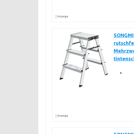
*
Anzeige
SONGMICS
rutschfe
Mehrzwec
tintens
*
Anzeige