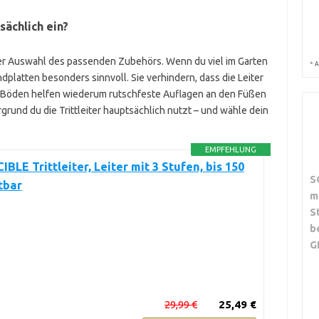
sächlich ein?
der Auswahl des passenden Zubehörs. Wenn du viel im Garten
*
A
dplatten besonders sinnvoll. Sie verhindern, dass die Leiter
se Böden helfen wiederum rutschfeste Auflagen an den Füßen
grund du die Trittleiter hauptsächlich nutzt – und wähle dein
EMPFEHLUNG
LE Trittleiter, Leiter mit 3 Stufen, bis 150
S
tbar
m
S
b
G
29,99 €
25,49 €