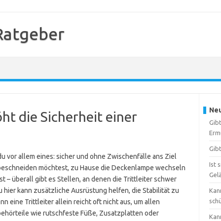
 Ratgeber
Neu
t die Sicherheit einer
Gibt
Erm
Gibt
du vor allem eines: sicher und ohne Zwischenfälle ans Ziel
Ist 
 beschneiden möchtest, zu Hause die Deckenlampe wechseln
Gel
t – überall gibt es Stellen, an denen die Trittleiter schwer
 hier kann zusätzliche Ausrüstung helfen, die Stabilität zu
Kann
sch
eine Trittleiter allein reicht oft nicht aus, um allen
hörteile wie rutschfeste Füße, Zusatzplatten oder
Kan