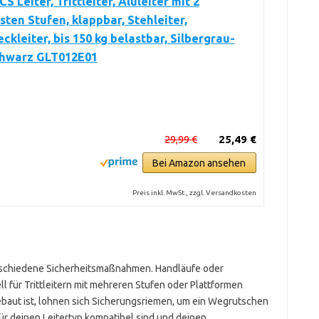
 Leiter, Trittleiter, Aluleiter mit 2
sten Stufen, klappbar, Stehleiter,
kleiter, bis 150 kg belastbar, Silbergrau-
chwarz GLT012E01
29,99 €
25,49 €
Bei Amazon ansehen
Preis inkl. MwSt., zzgl. Versandkosten
rschiedene Sicherheitsmaßnahmen. Handläufe oder
l für Trittleitern mit mehreren Stufen oder Plattformen
ebaut ist, lohnen sich Sicherungsriemen, um ein Wegrutschen
ür deinen Leitertyp kompatibel sind und deinen