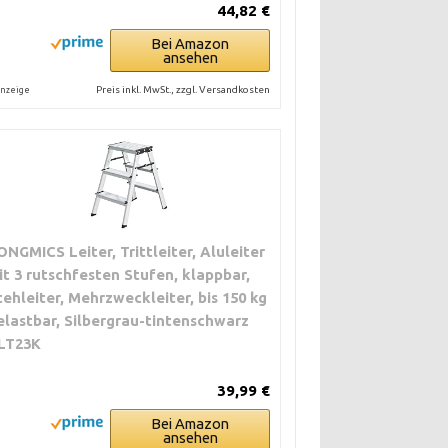
44,82 €
Bei Amazon
ansehen
Preis inkl. MwSt., zzgl. Versandkosten
nzeige
ONGMICS Leiter, Trittleiter, Aluleiter
it 3 rutschfesten Stufen, klappbar,
tehleiter, Mehrzweckleiter, bis 150 kg
elastbar, Silbergrau-tintenschwarz
LT23K
39,99 €
Bei Amazon
ansehen