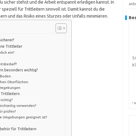
 sicher stehst und die Arbeit entspannt erledigen kannst. In
anb
peziell für Trittleitern sinnvoll ist. Damit kannst du die
sern und das Risiko eines Sturzes oder Unfalls minimieren.
Bes
icherer?
ne Trittleiter
lich ein?
S
eitsbedarf?
K
ern besonders wichtig?
 Boden
ichen Oberflächen
n Umgebungen
Trittleitern
richtig?
*
A
eichzeitig verwenden?
ör prüfen?
hte Umgebungen geeignet ist?
ehör für Trittleitern