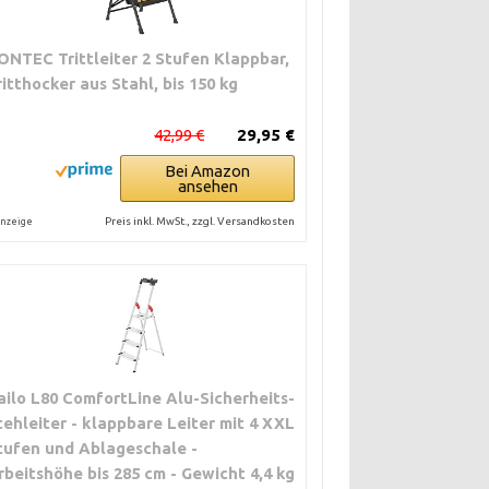
ONTEC Trittleiter 2 Stufen Klappbar,
ritthocker aus Stahl, bis 150 kg
42,99 €
29,95 €
Bei Amazon
ansehen
Preis inkl. MwSt., zzgl. Versandkosten
nzeige
ailo L80 ComfortLine Alu-Sicherheits-
tehleiter - klappbare Leiter mit 4 XXL
tufen und Ablageschale -
rbeitshöhe bis 285 cm - Gewicht 4,4 kg