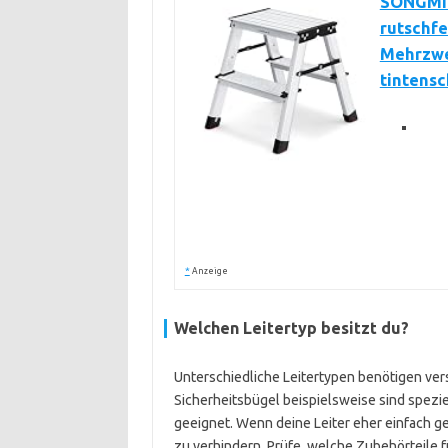
SONGMICS
rutschfe
Mehrzwec
tintens
*
Anzeige
Welchen Leitertyp besitzt du?
Unterschiedliche Leitertypen benötigen ve
Sicherheitsbügel beispielsweise sind speziel
geeignet. Wenn deine Leiter eher einfach g
zu verhindern. Prüfe, welche Zubehörteile f