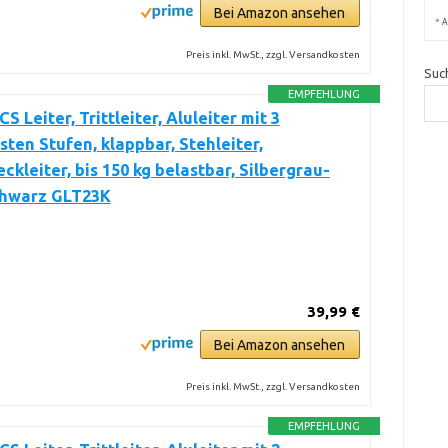
Bei Amazon ansehen
*
A
Preis inkl. MwSt., zzgl. Versandkosten
Suc
EMPFEHLUNG
 Leiter, Trittleiter, Aluleiter mit 3
sten Stufen, klappbar, Stehleiter,
kleiter, bis 150 kg belastbar, Silbergrau-
chwarz GLT23K
39,99 €
Bei Amazon ansehen
Preis inkl. MwSt., zzgl. Versandkosten
EMPFEHLUNG