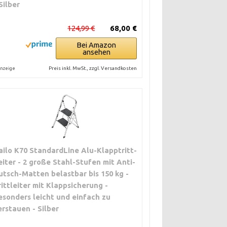
 Silber
124,99 €
68,00 €
Bei Amazon
ansehen
Preis inkl. MwSt., zzgl. Versandkosten
nzeige
ailo K70 StandardLine Alu-Klapptritt-
eiter - 2 große Stahl-Stufen mit Anti-
utsch-Matten belastbar bis 150 kg -
rittleiter mit Klappsicherung -
esonders leicht und einfach zu
erstauen - Silber