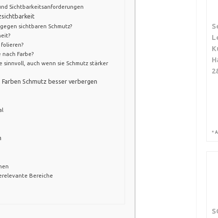
und Sichtbarkeitsanforderungen
sichtbarkeit
S
r gegen sichtbaren Schmutz?
eit?
L
 folieren?
K
je nach Farbe?
H
 sinnvoll, auch wenn sie Schmutz stärker
2
 Farben Schmutz besser verbergen
al
*
A
n
chen
erelevante Bereiche
S