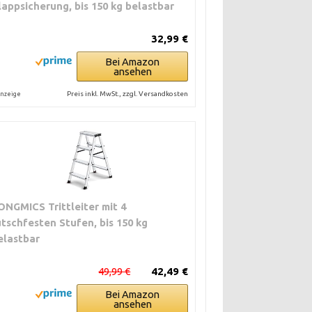
lappsicherung, bis 150 kg belastbar
32,99 €
Bei Amazon
ansehen
Preis inkl. MwSt., zzgl. Versandkosten
nzeige
ONGMICS Trittleiter mit 4
utschfesten Stufen, bis 150 kg
elastbar
49,99 €
42,49 €
Bei Amazon
ansehen