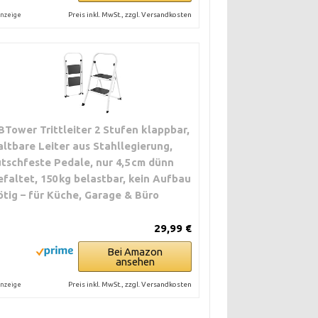
Preis inkl. MwSt., zzgl. Versandkosten
nzeige
BTower Trittleiter 2 Stufen klappbar,
altbare Leiter aus Stahllegierung,
utschfeste Pedale, nur 4,5 cm dünn
efaltet, 150 kg belastbar, kein Aufbau
ötig – für Küche, Garage & Büro
29,99 €
Bei Amazon
ansehen
Preis inkl. MwSt., zzgl. Versandkosten
nzeige