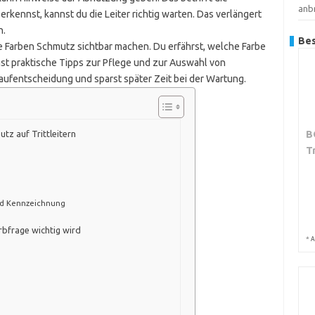
anb
kennst, kannst du die Leiter richtig warten. Das verlängert
n.
Bes
ne Farben Schmutz sichtbar machen. Du erfährst, welche Farbe
st praktische Tipps zur Pflege und zur Auswahl von
 Kaufentscheidung und sparst später Zeit bei der Wartung.
B
utz auf Trittleitern
T
nd Kennzeichnung
rbfrage wichtig wird
*
A