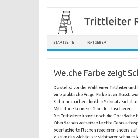
Zum
Inhalt
Trittleiter
springen
STARTSEITE
RATGEBER
Welche Farbe zeigt S
Du stehst vor der Wahl einer Trittleiter und
eine praktische Frage. Farbe beeinflusst, wie
Farbtöne machen dunklen Schmutz sichtbar. 
Mitteltöne können oft beides kaschieren.
Bei Trittleitern kommt noch die Oberfläche
Oberflächen verzeihen leichte Gebrauchsspur
oder lackierte Flächen reagieren anders au
Warum das wichtig ist? Sichtbarer Schmutz 