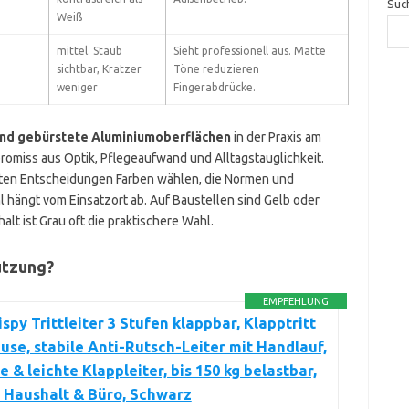
Suc
Weiß
mittel. Staub
Sieht professionell aus. Matte
sichtbar, Kratzer
Töne reduzieren
weniger
Fingerabdrücke.
und gebürstete Aluminiumoberflächen
in der Praxis am
romiss aus Optik, Pflegeaufwand und Alltagstauglichkeit.
anten Entscheidungen Farben wählen, die Normen und
hl hängt vom Einsatzort ab. Auf Baustellen sind Gelb oder
alt ist Grau oft die praktischere Wahl.
utzung?
EMPFEHLUNG
spy Trittleiter 3 Stufen klappbar, Klapptritt
use, stabile Anti-Rutsch-Leiter mit Handlauf,
 & leichte Klappleiter, bis 150 kg belastbar,
r Haushalt & Büro, Schwarz