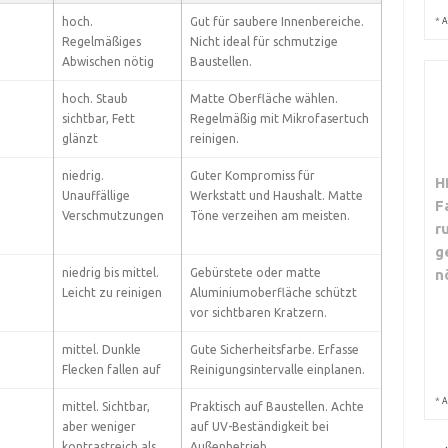
hoch.
Gut für saubere Innenbereiche.
*
A
Regelmäßiges
Nicht ideal für schmutzige
Abwischen nötig
Baustellen.
hoch. Staub
Matte Oberfläche wählen.
sichtbar, Fett
Regelmäßig mit Mikrofasertuch
glänzt
reinigen.
niedrig.
Guter Kompromiss für
H
Unauffällige
Werkstatt und Haushalt. Matte
F
Verschmutzungen
Töne verzeihen am meisten.
r
g
niedrig bis mittel.
Gebürstete oder matte
n
Leicht zu reinigen
Aluminiumoberfläche schützt
vor sichtbaren Kratzern.
mittel. Dunkle
Gute Sicherheitsfarbe. Erfasse
Flecken fallen auf
Reinigungsintervalle einplanen.
*
A
mittel. Sichtbar,
Praktisch auf Baustellen. Achte
aber weniger
auf UV-Beständigkeit bei
kontrastreich als
Außenbetrieb.