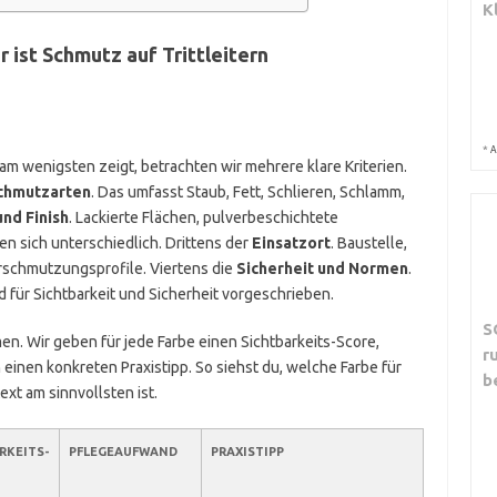
K
r ist Schmutz auf Trittleitern
*
A
m wenigsten zeigt, betrachten wir mehrere klare Kriterien.
Schmutzarten
. Das umfasst Staub, Fett, Schlieren, Schlamm,
und Finish
. Lackierte Flächen, pulverbeschichtete
n sich unterschiedlich. Drittens der
Einsatzort
. Baustelle,
schmutzungsprofile. Viertens die
Sicherheit und Normen
.
 für Sichtbarkeit und Sicherheit vorgeschrieben.
S
n. Wir geben für jede Farbe einen Sichtbarkeits-Score,
r
inen konkreten Praxistipp. So siehst du, welche Farbe für
b
xt am sinnvollsten ist.
RKEITS-
PFLEGEAUFWAND
PRAXISTIPP