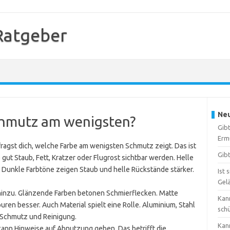
 Ratgeber
Neu
chmutz am wenigsten?
Gibt
Erm
 fragst dich, welche Farbe am wenigsten Schmutz zeigt. Das ist
Gibt
 gut Staub, Fett, Kratzer oder Flugrost sichtbar werden. Helle
Dunkle Farbtöne zeigen Staub und helle Rückstände stärker.
Ist 
Gel
 hinzu. Glänzende Farben betonen Schmierflecken. Matte
Kann
en besser. Auch Material spielt eine Rolle. Aluminium, Stahl
sch
f Schmutz und Reinigung.
Kan
kann Hinweise auf Abnutzung geben. Das betrifft die