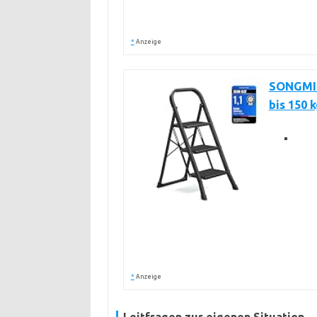
*
Anzeige
SONGMICS
bis 150 
*
Anzeige